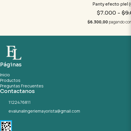
Panty efecto piel 
$7.000
-
$9
$6.300,00
pagando co
Páginas
Inicio
Productos
Preguntas Frecuentes
Contactanos
1122476811
evalunalingeriemayorista@gmail.com