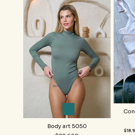
Con
Body art 5050
$18.