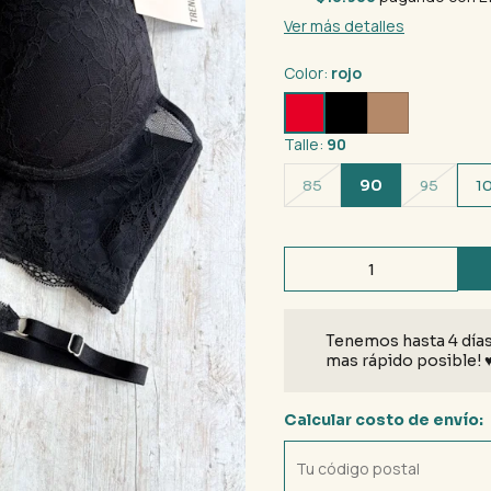
Ver más detalles
Color:
rojo
Talle:
90
90
85
95
1
Tenemos hasta 4 días
mas rápido posible! 
Calcular costo de envío: