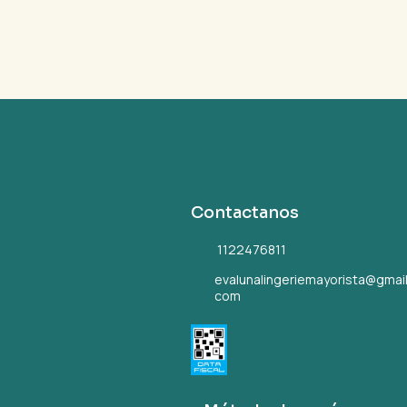
Contactanos
1122476811
evalunalingeriemayorista@gmail
com