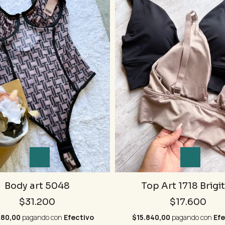
Body art 5048
Top Art 1718 Brigi
$31.200
$17.600
080,00
pagando con
Efectivo
$15.840,00
pagando con
Efe