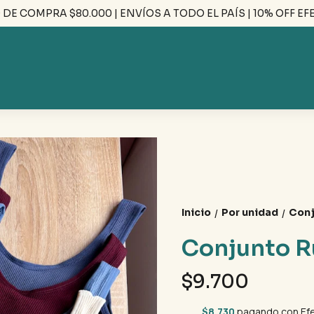
COMPRA $80.000 | ENVÍOS A TODO EL PAÍS | 10% OFF EFECT
Inicio
Por unidad
Conj
/
/
Conjunto R
$9.700
$8.730
pagando con Efe