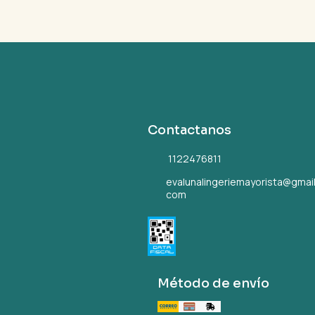
Contactanos
1122476811
evalunalingeriemayorista@gmail
com
Método de envío