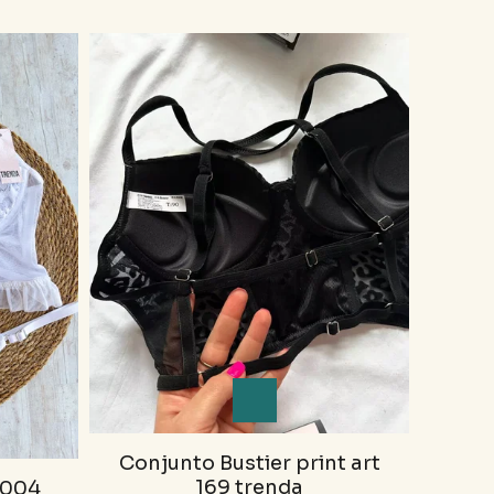
Conjunto Bustier print art
169 trenda
2004