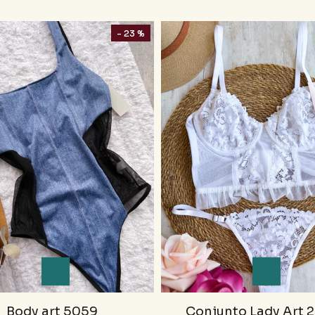
- 23 %
Body art 5059
Conjunto Lady Art 