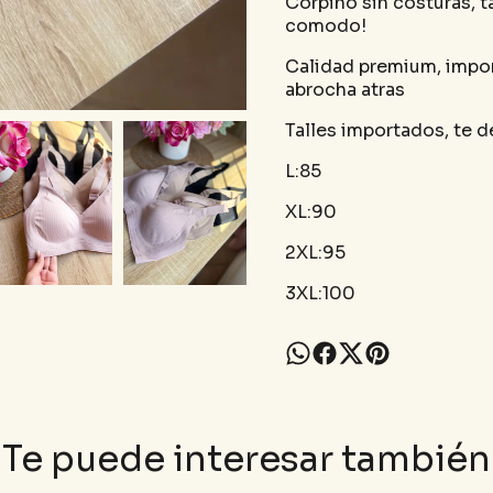
Corpiño sin costuras, 
comodo!
Calidad premium, impor
abrocha atras
Talles importados, te d
L:85
XL:90
2XL:95
3XL:100
Te puede interesar también