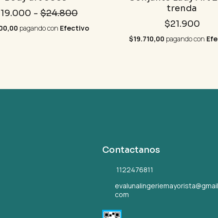
trenda
19.000
-
$24.800
$21.900
100,00
pagando con
Efectivo
$19.710,00
pagando con
Efe
Contactanos
1122476811
evalunalingeriemayorista@gmail
com