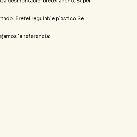
taza desmontable, bretel ancho. Super
tado. Bretel regulable plastico.Se
ejamos la referencia: