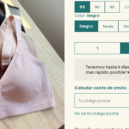
85
90
95
1
Color:
Negro
Negro
Nude
Vi
Tenemos hasta 4 días
mas rápido posible! 
Calcular costo de envío:
No sé mi código postal