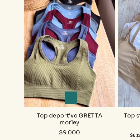
Top deportivo GRETTA
Top s
morley
$9.000
$6.1