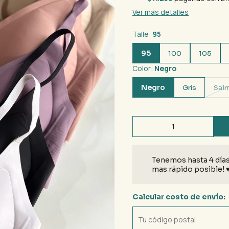
Ver más detalles
Talle:
95
95
100
105
Color:
Negro
Negro
Gris
Sal
Tenemos hasta 4 días
mas rápido posible! 
Calcular costo de envío: