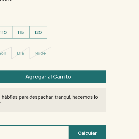
110
115
120
mon
Lila
Nude
Agregar al Carrito
 hábiles para despachar, tranqui, hacemos lo
♥
Calcular