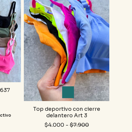
1637
Top deportivo con cierre
delantero Art 3
ctivo
$4.000
-
$7.900