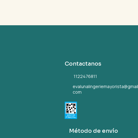
Contactanos
1122476811
evalunalingeriemayorista@gmail
com
Método de envío