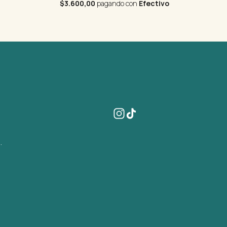
$3.600,00
pagando con
Efectivo
.