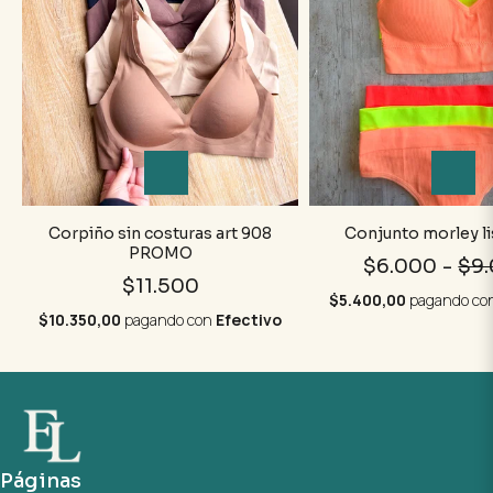
Corpiño sin costuras art 908
Conjunto morley li
PROMO
$6.000
-
$9
$11.500
$5.400,00
pagando co
$10.350,00
pagando con
Efectivo
Páginas