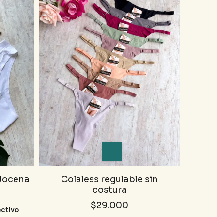
 docena
Colaless regulable sin
costura
$29.000
ectivo