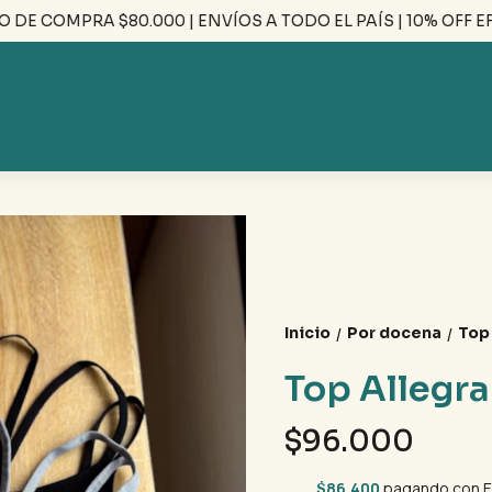
 COMPRA $80.000 | ENVÍOS A TODO EL PAÍS | 10% OFF EFEC
Inicio
Por docena
Top
/
/
Top Allegr
$96.000
$86.400
pagando con E