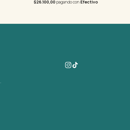
$26.100,00
pagando con
Efectivo
.