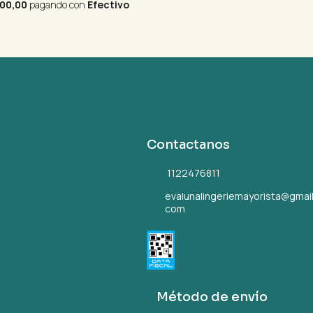
100,00
pagando con
Efectivo
Contactanos
1122476811
evalunalingeriemayorista@gmail
com
Método de envío