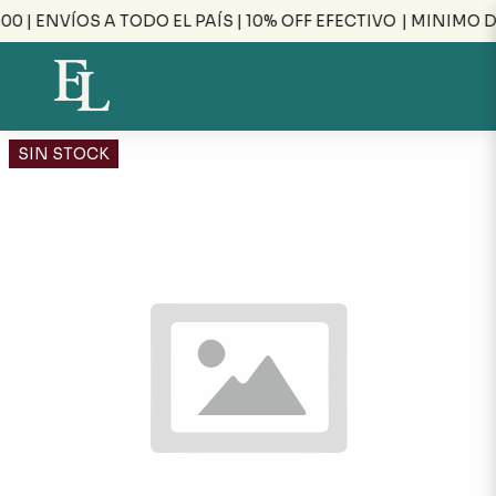
0 | ENVÍOS A TODO EL PAÍS | 10% OFF EFECTIVO
| MINIMO D
SIN STOCK