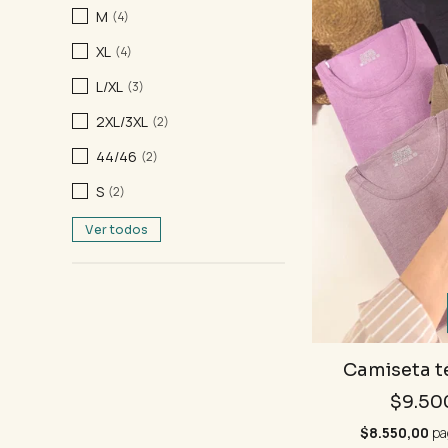
M
(4)
XL
(4)
L/XL
(3)
2XL/3XL
(2)
44/46
(2)
S
(2)
Ver todos
Camiseta t
$9.50
$8.550,00
pa