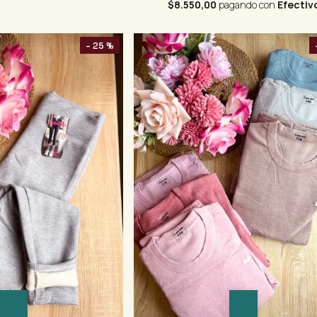
$8.550,00
pagando con
Efectiv
- 25 %