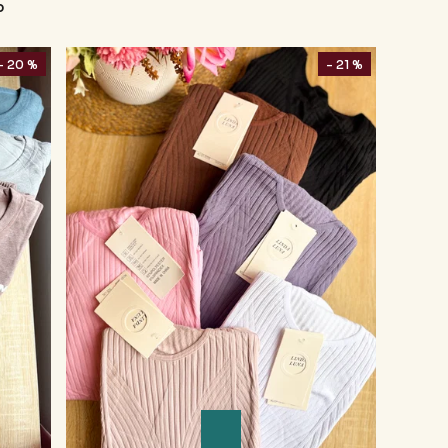
o
- 20 %
- 21 %