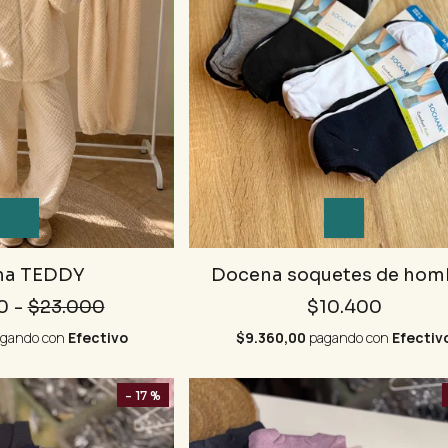
ma TEDDY
Docena soquetes de hom
0
-
$23.000
$10.400
gando con
Efectivo
$9.360,00
pagando con
Efectiv
- 17 %