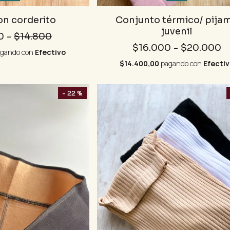
on corderito
Conjunto térmico/ pija
juvenil
0
-
$14.800
$16.000
-
$20.000
gando con
Efectivo
$14.400,00
pagando con
Efectiv
- 22 %