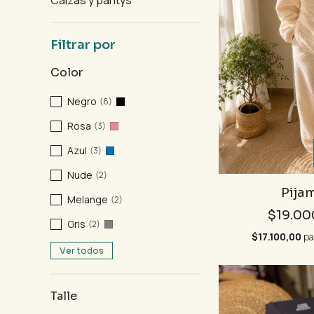
Calzas y pantys
Filtrar por
Color
Negro
(6)
Rosa
(3)
Azul
(3)
Nude
(2)
Pija
Melange
(2)
$19.00
Gris
(2)
$17.100,00
pa
Ver todos
Talle