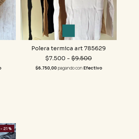
Polera termica art 785629
$7.500
-
$9.500
o
$6.750,00
pagando con
Efectivo
- 21 %