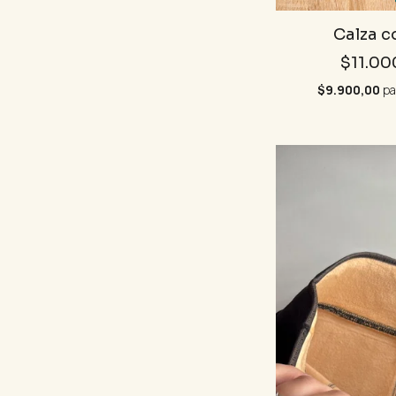
Calza c
$11.00
$9.900,00
pa