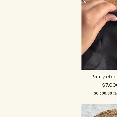
Panty efec
$7.00
$6.300,00
pa