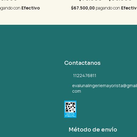
gando con
Efectivo
$67.500,00
pagando con
Efecti
Contactanos
1122476811
evalunalingeriemayorista@gmail
com
Método de envío