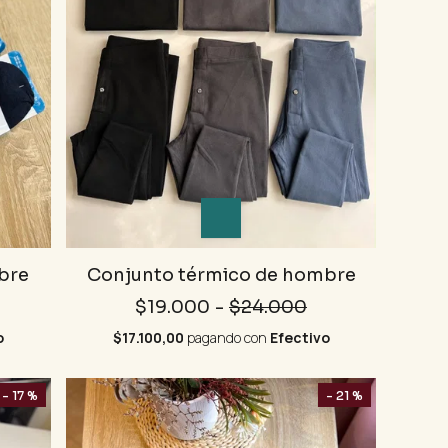
bre
Conjunto térmico de hombre
$19.000
-
$24.000
o
$17.100,00
pagando con
Efectivo
- 17 %
- 21 %