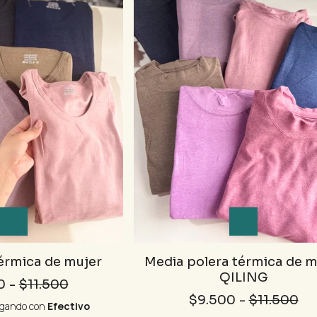
érmica de mujer
Media polera térmica de m
QILING
0
-
$11.500
$9.500
-
$11.500
gando con
Efectivo