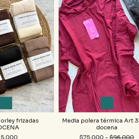
rley frizadas
Media polera térmica Art 
OCENA
docena
15.000
$75.000
-
$96.000