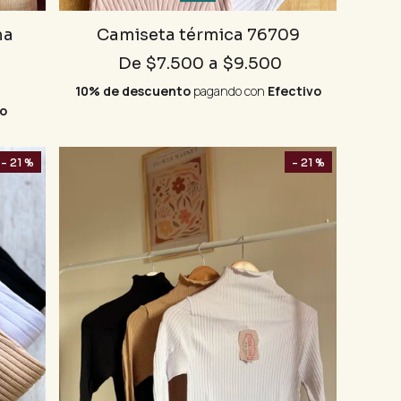
ma
Camiseta térmica 76709
De
$7.500
a
$9.500
10% de descuento
pagando con
Efectivo
o
- 21 %
- 21 %