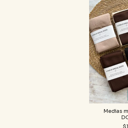
Medias mo
D
$